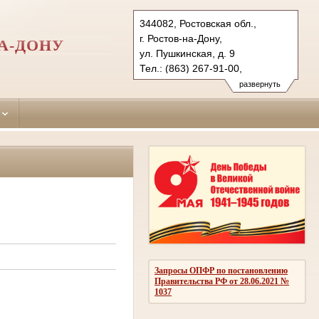
344082, Ростовская обл.,
г. Ростов-на-Дону,
А-ДОНУ
ул. Пушкинская, д. 9
Тел.: (863) 267-91-00,
(863) 267-87-93 (ф.)
развернуть
leninsky.ros@sudrf.ru
показать на карте
Запросы ОПФР по постановлению
Правительства РФ от 28.06.2021 №
1037