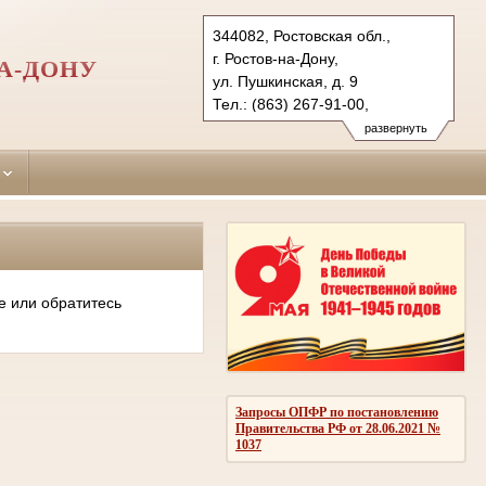
344082, Ростовская обл.,
г. Ростов-на-Дону,
А-ДОНУ
ул. Пушкинская, д. 9
Тел.: (863) 267-91-00,
(863) 267-87-93 (ф.)
развернуть
leninsky.ros@sudrf.ru
показать на карте
е или обратитесь
Запросы ОПФР по постановлению
Правительства РФ от 28.06.2021 №
1037