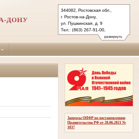
344082, Ростовская обл.,
г. Ростов-на-Дону,
А-ДОНУ
ул. Пушкинская, д. 9
Тел.: (863) 267-91-00,
(863) 267-87-93 (ф.)
развернуть
leninsky.ros@sudrf.ru
показать на карте
Запросы ОПФР по постановлению
Правительства РФ от 28.06.2021 №
1037