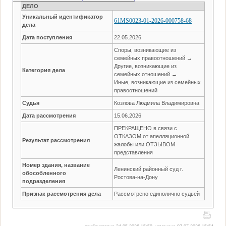
ДЕЛО
Уникальный идентификатор
61MS0023-01-2026-000758-68
дела
Дата поступления
22.05.2026
Споры, возникающие из
семейных правоотношений →
Другие, возникающие из
Категория дела
семейных отношений →
Иные, возникающие из семейных
правоотношений
Судья
Козлова Людмила Владимировна
Дата рассмотрения
15.06.2026
ПРЕКРАЩЕНО в связи с
ОТКАЗОМ от апелляционной
Результат рассмотрения
жалобы или ОТЗЫВОМ
представления
Номер здания, название
Ленинский районный суд г.
обособленного
Ростова-на-Дону
подразделения
Признак рассмотрения дела
Рассмотрено единолично судьей