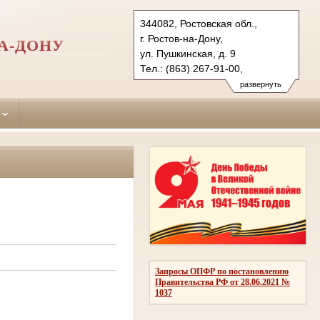
344082, Ростовская обл.,
г. Ростов-на-Дону,
А-ДОНУ
ул. Пушкинская, д. 9
Тел.: (863) 267-91-00,
(863) 267-87-93 (ф.)
развернуть
leninsky.ros@sudrf.ru
показать на карте
Запросы ОПФР по постановлению
Правительства РФ от 28.06.2021 №
1037