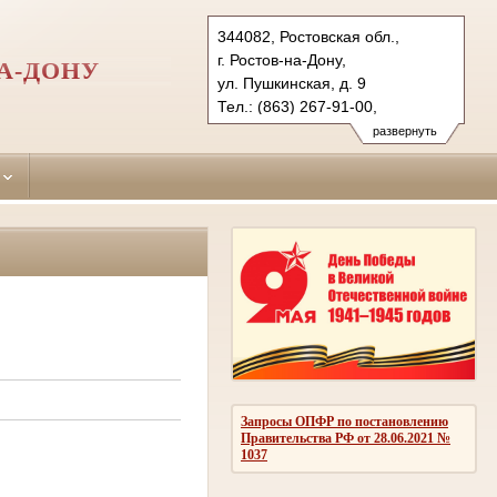
344082, Ростовская обл.,
г. Ростов-на-Дону,
А-ДОНУ
ул. Пушкинская, д. 9
Тел.: (863) 267-91-00,
(863) 267-87-93 (ф.)
развернуть
leninsky.ros@sudrf.ru
показать на карте
Запросы ОПФР по постановлению
Правительства РФ от 28.06.2021 №
1037